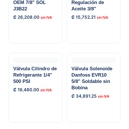
OEM 7/8" SOL
Regulación de
J3B22
Aceite 3/8"
₡
26,208.00
₡
15,752.21
Válvula Cilindro de
Válvula Solenoide
Refrigerante 1/4"
Danfoss EVR10
500 PSI
5/8" Soldable sin
Bobina
₡
19,480.00
₡
34,891.25