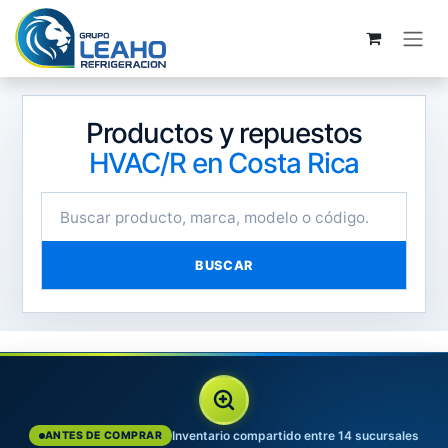
Ir al contenido
Productos y repuestos
HVAC/R en Costa Rica
BUSCAR
Inventario compartido entre 14 sucursales
ANTES DE COMPRAR