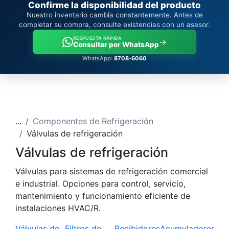
Confirme la disponibilidad del producto
Nuestro inventario cambia constantemente. Antes de
completar su compra, consulte existencias con un asesor.
RESPUESTA RÁPIDA
→
Consultar por WhatsApp
WhatsApp:
8708-6060
...
Componentes de Refrigeración
Válvulas de refrigeración
Válvulas de refrigeración
Válvulas para sistemas de refrigeración comercial
e industrial. Opciones para control, servicio,
mantenimiento y funcionamiento eficiente de
instalaciones HVAC/R.
Válvulas de
Filtros de
Recibidores
Acumuladores
Sep