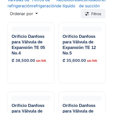
refrigeración
refrigeración
de líquido
de succión
de 
Ordenar por
Filtros
Orificio Danfoss
Orificio Danfoss
para Válvula de
para Válvula de
Expansión TE 05
Expansión TE 12
No.4
No.5
₡
38,500.00
₡
35,600.00
Orificio Danfoss
Orificio Danfoss
para Válvula de
para Válvula de