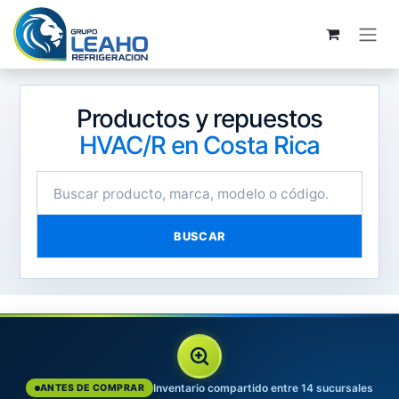
Ir al contenido
Productos y repuestos
HVAC/R en Costa Rica
BUSCAR
Inventario compartido entre 14 sucursales
ANTES DE COMPRAR