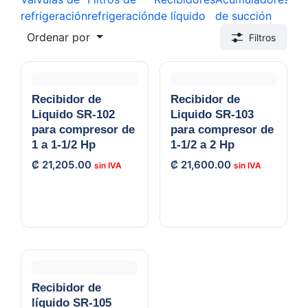
refrigeración
refrigeración
de líquido
de succión
de 
Ordenar por
Filtros
Recibidor de
Recibidor de
Liquido SR-102
Liquido SR-103
para compresor de
para compresor de
1 a 1-1/2 Hp
1-1/2 a 2 Hp
₡
21,205.00
₡
21,600.00
Recibidor de
líquido SR-105