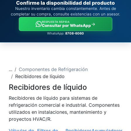
Confirme la disponibilidad del producto
Nuestro inventario cambia constantemente. Antes de
completar su compra, consulte existencias con un asesor.
RESPUESTA RÁPIDA
→
Consultar por WhatsApp
WhatsApp:
8708-6060
...
Componentes de Refrigeración
Recibidores de líquido
Recibidores de líquido
Recibidores de líquido para sistemas de
refrigeración comercial e industrial. Componentes
utilizados en instalaciones, mantenimiento y
proyectos HVAC/R.
Válvulas de
Filtros de
Recibidores
Acumuladores
Sep