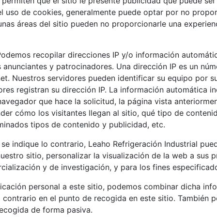
 permiten que el sitio le presente publicidad que puede ser
el uso de cookies, generalmente puede optar por no proporc
as áreas del sitio pueden no proporcionarle una experienci
odemos recopilar direcciones IP y/o información automátic
s anunciantes y patrocinadores. Una dirección IP es un nú
. Nuestros servidores pueden identificar su equipo por su 
ores registran su dirección IP. La información automática i
 navegador que hace la solicitud, la página vista anteriormen
er cómo los visitantes llegan al sitio, qué tipo de contenid
minados tipos de contenido y publicidad, etc.
se indique lo contrario, Leaho Refrigeración Industrial pued
stro sitio, personalizar la visualización de la web a sus p
cialización y de investigación, y para los fines especificad
ficación personal a este sitio, podemos combinar dicha inf
 contrario en el punto de recogida en este sitio. También
recogida de forma pasiva.