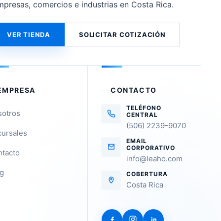
mpresas, comercios e industrias en Costa Rica.
VER TIENDA
SOLICITAR COTIZACIÓN
EMPRESA
CONTACTO
TELÉFONO
sotros
CENTRAL
(506) 2239-9070
ursales
EMAIL
CORPORATIVO
tacto
info@leaho.com
g
COBERTURA
Costa Rica