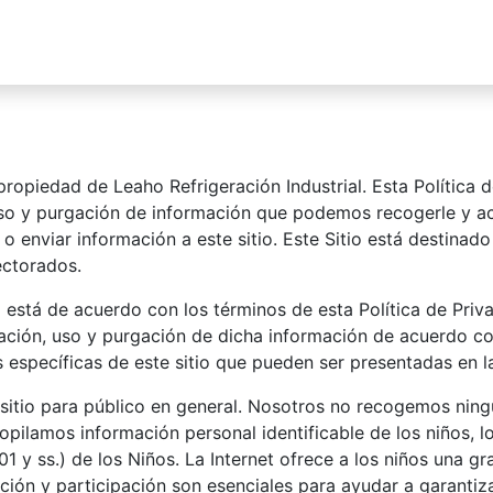
sotros
Soluciones
Productos
Sucursales
Blog
s propiedad de Leaho Refrigeración Industrial. Esta Política
uso y purgación de información que podemos recogerle y ac
 o enviar información a este sitio. Este Sitio está destina
ectorados.
ed está de acuerdo con los términos de esta Política de Pri
ilación, uso y purgación de dicha información de acuerdo con
s específicas de este sitio que pueden ser presentadas en 
sitio para público en general. Nosotros no recogemos nin
recopilamos información personal identificable de los niños,
 y ss.) de los Niños. La Internet ofrece a los niños una g
ción y participación son esenciales para ayudar a garantiz