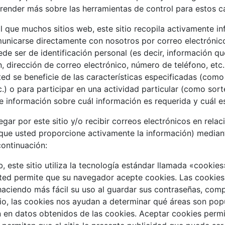
prender más sobre las herramientas de control para estos c
l que muchos sitios web, este sitio recopila activamente in
unicarse directamente con nosotros por correo electrónico,
de ser de identificación personal (es decir, información q
dirección de correo electrónico, número de teléfono, etc.)
ed se beneficie de las características especificadas (como
) o para participar en una actividad particular (como sort
 información sobre cuál información es requerida y cuál e
gar por este sitio y/o recibir correos electrónicos en relac
n que usted proporcione activamente la información) median
continuación:
, este sitio utiliza la tecnología estándar llamada «cooki
ted permite que su navegador acepte cookies. Las cookies
 haciendo más fácil su uso al guardar sus contraseñas, comp
tio, las cookies nos ayudan a determinar qué áreas son pop
n en datos obtenidos de las cookies. Aceptar cookies permit