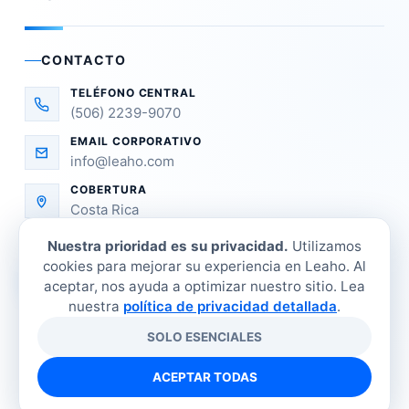
CONTACTO
TELÉFONO CENTRAL
(506) 2239-9070
EMAIL CORPORATIVO
info@leaho.com
COBERTURA
Costa Rica
Nuestra prioridad es su privacidad.
Utilizamos
cookies para mejorar su experiencia en Leaho. Al
aceptar, nos ayuda a optimizar nuestro sitio. Lea
nuestra
política de privacidad detallada
.
SOLO ESENCIALES
©
2026
LEAHO Refrigeración Industrial. Todos los
derechos reservados.
ACEPTAR TODAS
Tienda
Sucursales
Contacto
Política de privacidad
Términos y condiciones