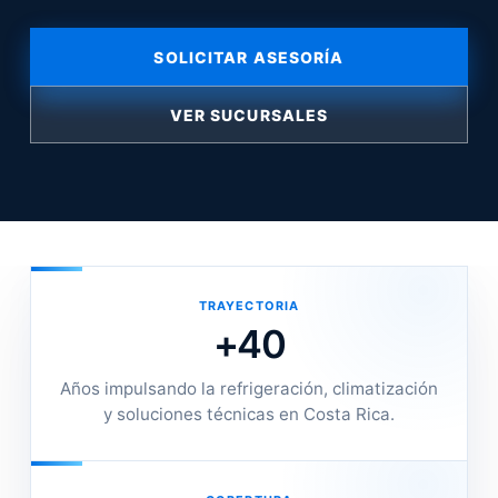
SOLICITAR ASESORÍA
VER SUCURSALES
TRAYECTORIA
+40
Años impulsando la refrigeración, climatización
y soluciones técnicas en Costa Rica.