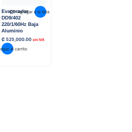
Evaporador
Agregar a la lista de deseos
DD9/402
220/1/60Hz Baja
Aluminio
₡
525,000.00
egar al carrito