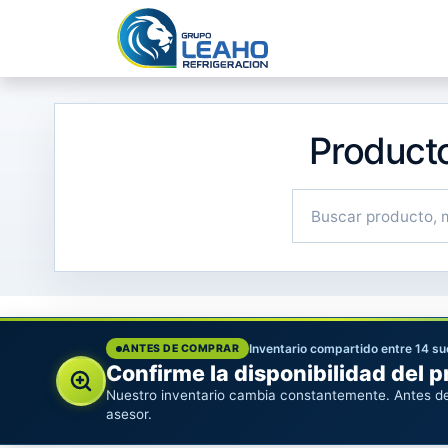
Ir al contenido
Inicio
No
Product
Inventario compartido entre 14 s
ANTES DE COMPRAR
Confirme la disponibilidad del 
Nuestro inventario cambia constantemente. Antes de
asesor.