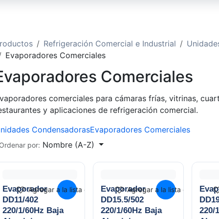
roductos
Refrigeración Comercial e Industrial
Unidades
Evaporadores Comerciales
Evaporadores Comerciales
vaporadores comerciales para cámaras frías, vitrinas, cua
estaurantes y aplicaciones de refrigeración comercial.
nidades Condensadoras
Evaporadores Comerciales
Nombre (A-Z)
Ordenar por:
Evaporador
Evaporador
Evap
Agregar a la lista de deseos
Agregar a la lista de deseos
DD11/402
DD15.5/502
DD19
220/1/60Hz Baja
220/1/60Hz Baja
220/