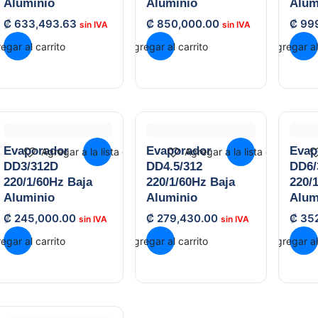
Aluminio
Aluminio
Alum
₡
633,493.63
₡
850,000.00
₡
99
egar al carrito
Agregar al carrito
Agregar al
Evaporador
Evaporador
Evap
Agregar a la lista de deseos
Agregar a la lista de deseos
DD3/312D
DD4.5/312
DD6/
220/1/60Hz Baja
220/1/60Hz Baja
220/
Aluminio
Aluminio
Alum
₡
245,000.00
₡
279,430.00
₡
35
egar al carrito
Agregar al carrito
Agregar al