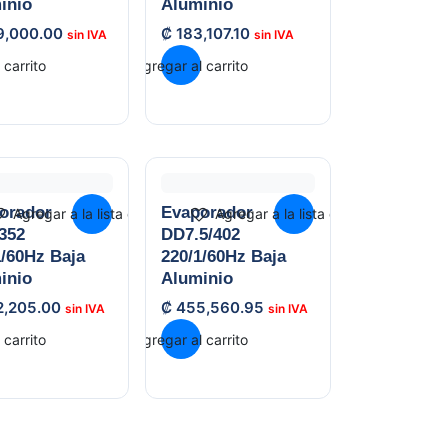
inio
Aluminio
9,000.00
₡
183,107.10
 carrito
Agregar al carrito
orador
Evaporador
Agregar a la lista de deseos
Agregar a la lista de deseos
352
DD7.5/402
1/60Hz Baja
220/1/60Hz Baja
inio
Aluminio
2,205.00
₡
455,560.95
 carrito
Agregar al carrito