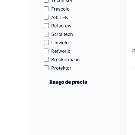
Tecumseh
Consumibles
Frascold
Herramientas para
ABLTEK
técnicos HVAC/R
Refscrew
Scrolltech
Uniweld
Agr
Refworld
Breakermatic
Protektor
Rango de precio