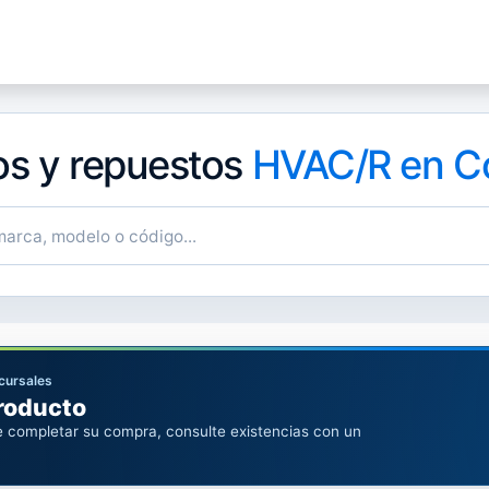
sotros
Soluciones
Productos
Sucursales
Blog
os y repuestos
HVAC/R en Co
ucursales
producto
 completar su compra, consulte existencias con un