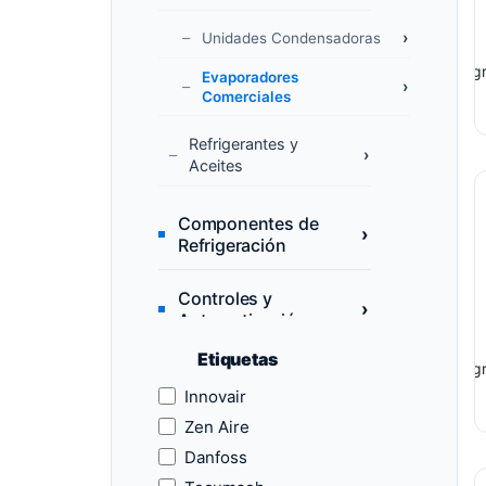
Unidades Condensadoras
Agr
Evaporadores
Comerciales
Refrigerantes y
Aceites
Componentes de
Refrigeración
Controles y
Automatización
Etiquetas
Agr
Accesorios
Eléctricos HVAC
Innovair
Zen Aire
Tubería,
Danfoss
Aislamiento y