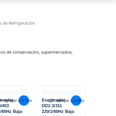
 de Refrigeración
rtos de conservación, supermercados,
orador
Evaporador
Agregar a la lista de deseos
Agregar a la lista de deseos
/453
DD2.3/311
1/60Hz Baja
220/1/60Hz Baja