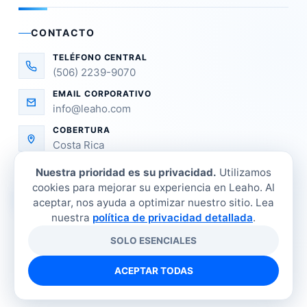
CONTACTO
TELÉFONO CENTRAL
(506) 2239-9070
EMAIL CORPORATIVO
info@leaho.com
COBERTURA
Costa Rica
Nuestra prioridad es su privacidad.
Utilizamos
cookies para mejorar su experiencia en Leaho. Al
aceptar, nos ayuda a optimizar nuestro sitio. Lea
nuestra
política de privacidad detallada
.
SOLO ESENCIALES
©
2026
LEAHO Refrigeración Industrial. Todos los
derechos reservados.
ACEPTAR TODAS
Tienda
Sucursales
Contacto
Política de privacidad
Términos y condiciones