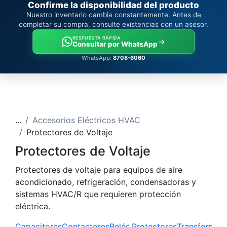
Confirme la disponibilidad del producto
Nuestro inventario cambia constantemente. Antes de
completar su compra, consulte existencias con un asesor.
RESPUESTA RÁPIDA
→
Consultar por WhatsApp
WhatsApp:
8708-6060
...
Accesorios Eléctricos HVAC
Protectores de Voltaje
Protectores de Voltaje
Protectores de voltaje para equipos de aire
acondicionado, refrigeración, condensadoras y
sistemas HVAC/R que requieren protección
eléctrica.
Capacitores
Contactores
Relés
Protectores
Transformad