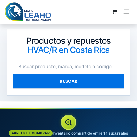
Ir al contenido
Productos y repuestos
HVAC/R en Costa Rica
BUSCAR
Inventario compartido entre 14 sucursales
ANTES DE COMPRAR