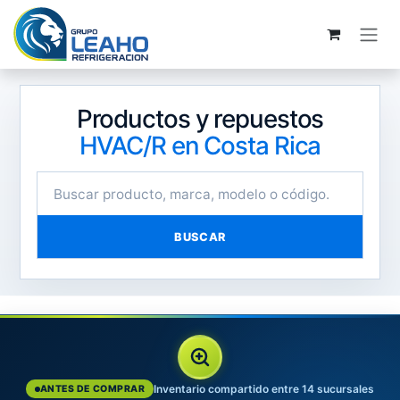
Ir al contenido
Productos y repuestos
HVAC/R en Costa Rica
BUSCAR
Inventario compartido entre 14 sucursales
ANTES DE COMPRAR