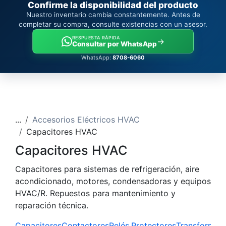
Confirme la disponibilidad del producto
Nuestro inventario cambia constantemente. Antes de
completar su compra, consulte existencias con un asesor.
RESPUESTA RÁPIDA
→
Consultar por WhatsApp
WhatsApp:
8708-6060
...
Accesorios Eléctricos HVAC
Capacitores HVAC
Capacitores HVAC
Capacitores para sistemas de refrigeración, aire
acondicionado, motores, condensadoras y equipos
HVAC/R. Repuestos para mantenimiento y
reparación técnica.
Capacitores
Contactores
Relés
Protectores
Transformad