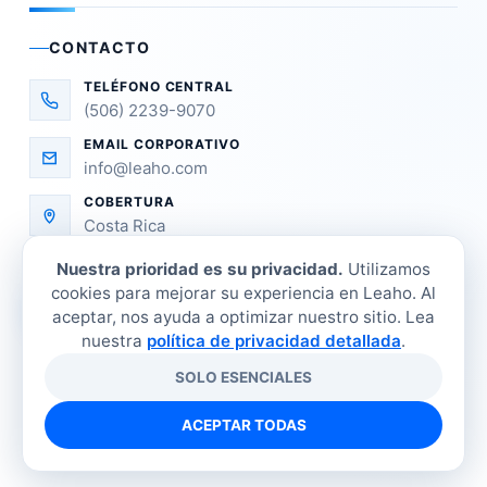
CONTACTO
TELÉFONO CENTRAL
(506) 2239-9070
EMAIL CORPORATIVO
info@leaho.com
COBERTURA
Costa Rica
Nuestra prioridad es su privacidad.
Utilizamos
cookies para mejorar su experiencia en Leaho. Al
aceptar, nos ayuda a optimizar nuestro sitio. Lea
nuestra
política de privacidad detallada
.
SOLO ESENCIALES
©
2026
LEAHO Refrigeración Industrial. Todos los
derechos reservados.
ACEPTAR TODAS
Tienda
Sucursales
Contacto
Política de privacidad
Términos y condiciones