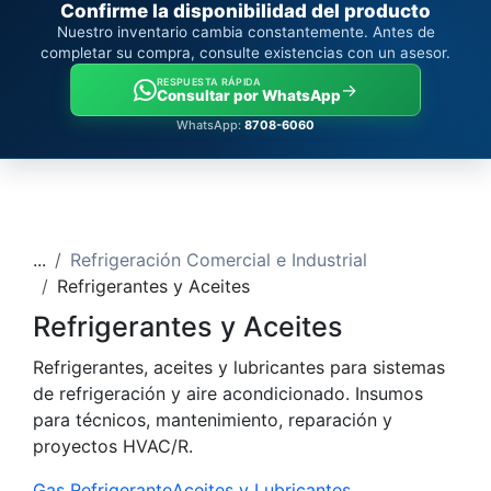
Confirme la disponibilidad del producto
Nuestro inventario cambia constantemente. Antes de
completar su compra, consulte existencias con un asesor.
RESPUESTA RÁPIDA
→
Consultar por WhatsApp
WhatsApp:
8708-6060
...
Refrigeración Comercial e Industrial
Refrigerantes y Aceites
Refrigerantes y Aceites
Refrigerantes, aceites y lubricantes para sistemas
de refrigeración y aire acondicionado. Insumos
para técnicos, mantenimiento, reparación y
proyectos HVAC/R.
Gas Refrigerante
Aceites y Lubricantes