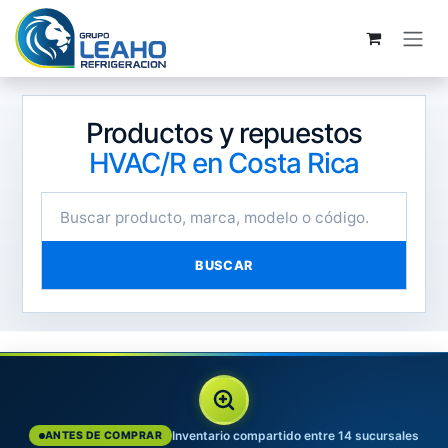
Ir al contenido
Productos y repuestos
HVAC/R en Costa Rica
BUSCAR
Inventario compartido entre 14 sucursales
ANTES DE COMPRAR