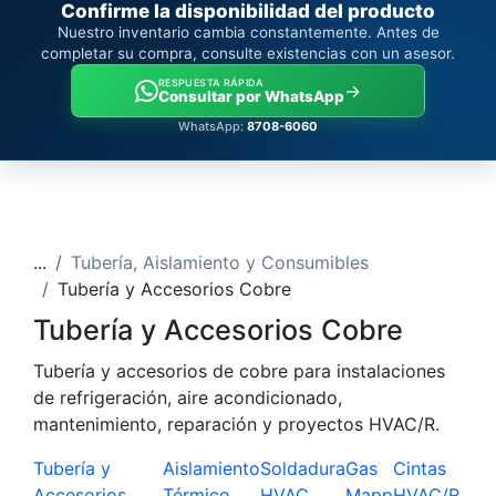
Confirme la disponibilidad del producto
Nuestro inventario cambia constantemente. Antes de
completar su compra, consulte existencias con un asesor.
RESPUESTA RÁPIDA
→
Consultar por WhatsApp
WhatsApp:
8708-6060
...
Tubería, Aislamiento y Consumibles
Tubería y Accesorios Cobre
Tubería y Accesorios Cobre
Tubería y accesorios de cobre para instalaciones
de refrigeración, aire acondicionado,
mantenimiento, reparación y proyectos HVAC/R.
Tubería y
Aislamiento
Soldadura
Gas
Cintas
Accesorios
Térmico
HVAC
Mapp
HVAC/R