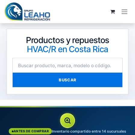
Ir al contenido
Productos y repuestos
HVAC/R en Costa Rica
BUSCAR
Inventario compartido entre 14 sucursales
ANTES DE COMPRAR