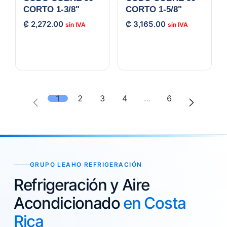
CORTO 1-3/8"
CORTO 1-5/8"
₡
2,272.00
₡
3,165.00
1
2
3
4
…
6
GRUPO LEAHO REFRIGERACIÓN
Refrigeración y Aire
Acondicionado
en Costa
Rica