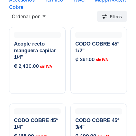
Cobre
Ordenar por
Filtros
Acople recto
CODO COBRE 45°
manguera capilar
1/2"
1/4"
₡
261.00
₡
2,430.00
CODO COBRE 45°
CODO COBRE 45°
1/4"
3/4"
₡
165.00
₡
490.00