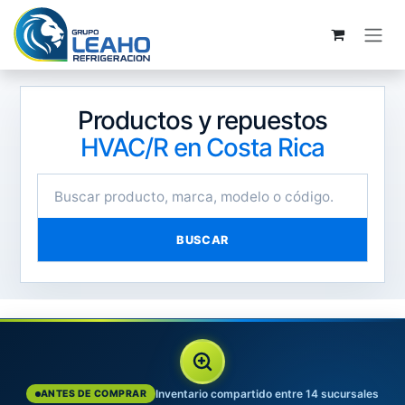
Ir al contenido
Productos y repuestos
HVAC/R en Costa Rica
BUSCAR
Inventario compartido entre 14 sucursales
ANTES DE COMPRAR