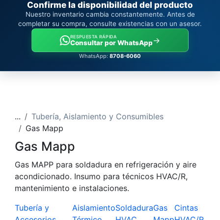
Confirme la disponibilidad del producto
Nuestro inventario cambia constantemente. Antes de
completar su compra, consulte existencias con un asesor.
RESPUESTA RÁPIDA
→
Consultar por WhatsApp
WhatsApp:
8708-6060
...
Tubería, Aislamiento y Consumibles
Gas Mapp
Gas Mapp
Gas MAPP para soldadura en refrigeración y aire
acondicionado. Insumo para técnicos HVAC/R,
mantenimiento e instalaciones.
Tubería y
Aislamiento
Soldadura
Gas
Cintas
Accesorios
Térmico
HVAC
Mapp
HVAC/R