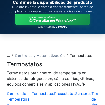
Confirme la disponibilidad del producto
Nuestro inventario cambia constantemente. Antes de
completar su compra, consulte existencias con un asesor.
RESPUESTA RÁPIDA
→
Consultar por WhatsApp
WhatsApp:
8708-6060
...
Controles y Automatización
Termostatos
Termostatos
Termostatos para control de temperatura en
sistemas de refrigeración, cámaras frías, vitrinas,
equipos comerciales y aplicaciones HVAC/R.
Control de
Termostatos
Presostatos
Sensores
Timers
Temperatura
de
y
deshiel