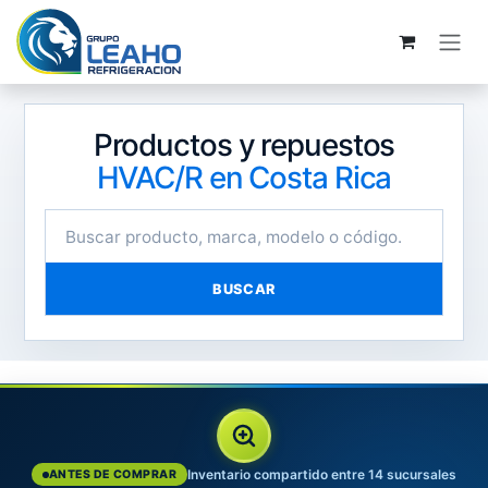
Ir al contenido
Productos y repuestos
HVAC/R en Costa Rica
BUSCAR
Inventario compartido entre 14 sucursales
ANTES DE COMPRAR