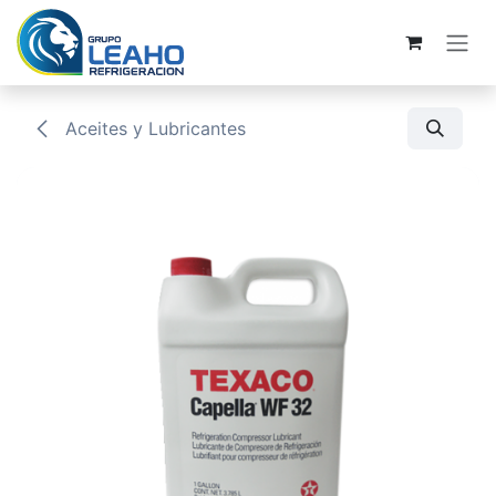
Ir al contenido
Aceites y Lubricantes