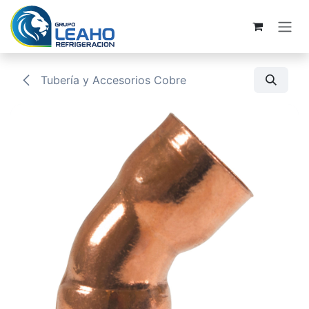
Ir al contenido
Tubería y Accesorios Cobre