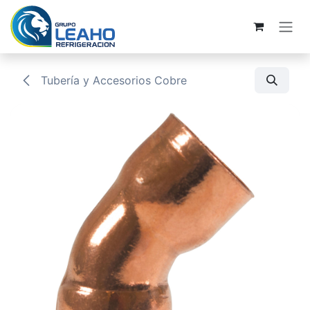
Ir al contenido
Tubería y Accesorios Cobre