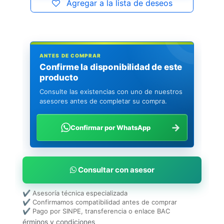
Agregar a la lista de deseos
ANTES DE COMPRAR
Confirme la disponibilidad de este
producto
Consulte las existencias con uno de nuestros
asesores antes de completar su compra.
→
Confirmar por WhatsApp
Consultar con asesor
✔ Asesoría técnica especializada
✔ Confirmamos compatibilidad antes de comprar
✔ Pago por SINPE, transferencia o enlace BAC
érminos y condiciones