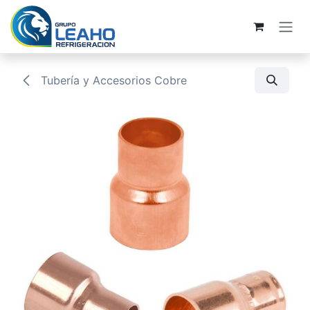
Ir al contenido
Tubería y Accesorios Cobre