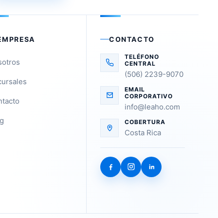
EMPRESA
CONTACTO
TELÉFONO
sotros
CENTRAL
(506) 2239-9070
ursales
EMAIL
CORPORATIVO
tacto
info@leaho.com
g
COBERTURA
Costa Rica