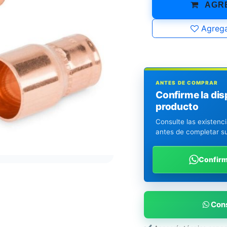
AGRE
Agrega
ANTES DE COMPRAR
Confirme la dis
producto
Consulte las existenc
antes de completar s
Confir
Cons