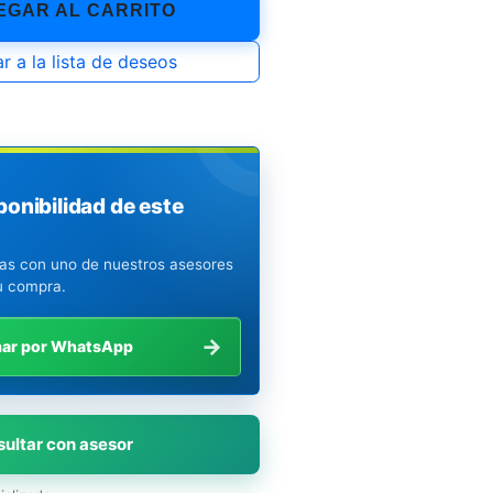
GAR AL CARRITO
r a la lista de deseos
ponibilidad de este
ias con uno de nuestros asesores
u compra.
→
mar por WhatsApp
ultar con asesor