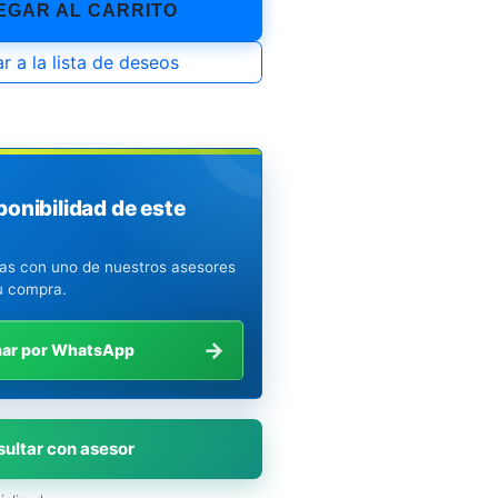
GAR AL CARRITO
r a la lista de deseos
ponibilidad de este
ias con uno de nuestros asesores
u compra.
→
mar por WhatsApp
ultar con asesor