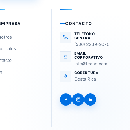
EMPRESA
CONTACTO
TELÉFONO
sotros
CENTRAL
(506) 2239-9070
ursales
EMAIL
CORPORATIVO
tacto
info@leaho.com
g
COBERTURA
Costa Rica