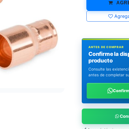
AGRE
Agrega
ANTES DE COMPRAR
Confirme la dis
producto
Consulte las existenc
antes de completar s
Confir
Cons