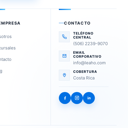
EMPRESA
CONTACTO
TELÉFONO
sotros
CENTRAL
(506) 2239-9070
ursales
EMAIL
CORPORATIVO
tacto
info@leaho.com
g
COBERTURA
Costa Rica