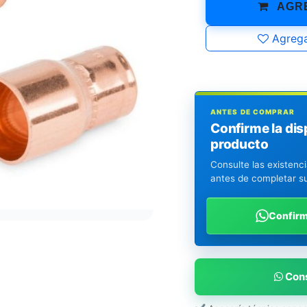
AGRE
Agrega
ANTES DE COMPRAR
Confirme la dis
producto
Consulte las existenc
antes de completar s
Confir
Cons