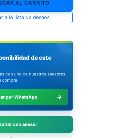
GAR AL CARRITO
r a la lista de deseos
ponibilidad de este
ias con uno de nuestros asesores
u compra.
→
mar por WhatsApp
ultar con asesor