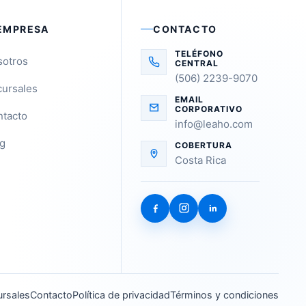
EMPRESA
CONTACTO
TELÉFONO
sotros
CENTRAL
(506) 2239-9070
ursales
EMAIL
CORPORATIVO
tacto
info@leaho.com
g
COBERTURA
Costa Rica
rsales
Contacto
Política de privacidad
Términos y condiciones