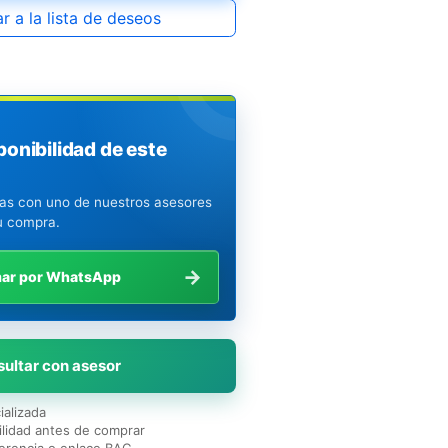
r a la lista de deseos
ponibilidad de este
ias con uno de nuestros asesores
u compra.
→
mar por WhatsApp
ultar con asesor
ializada
lidad antes de comprar