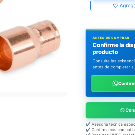
Agrega
ANTES DE COMPRAR
Confirme la dis
producto
Consulte las existenc
antes de completar s
Confir
Cons
✔ Asesoría técnica espec
✔ Confirmamos compatibi