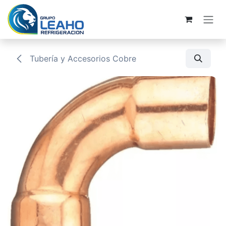
Ir al contenido
Tubería y Accesorios Cobre