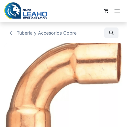
Ir al contenido
Tubería y Accesorios Cobre