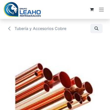
Ir al contenido
Tubería y Accesorios Cobre