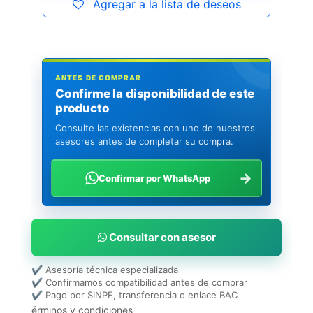
Agregar a la lista de deseos
ANTES DE COMPRAR
Confirme la disponibilidad de este
producto
Consulte las existencias con uno de nuestros
asesores antes de completar su compra.
→
Confirmar por WhatsApp
Consultar con asesor
✔ Asesoría técnica especializada
✔ Confirmamos compatibilidad antes de comprar
✔ Pago por SINPE, transferencia o enlace BAC
érminos y condiciones