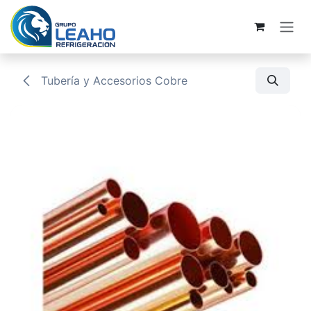
Ir al contenido
Tubería y Accesorios Cobre