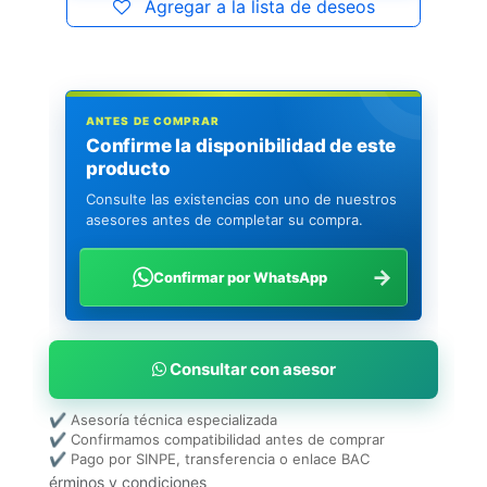
Agregar a la lista de deseos
ANTES DE COMPRAR
Confirme la disponibilidad de este
producto
Consulte las existencias con uno de nuestros
asesores antes de completar su compra.
→
Confirmar por WhatsApp
Consultar con asesor
✔ Asesoría técnica especializada
✔ Confirmamos compatibilidad antes de comprar
✔ Pago por SINPE, transferencia o enlace BAC
érminos y condiciones