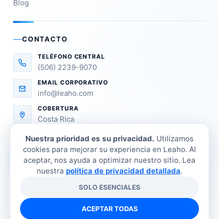
Blog
CONTACTO
TELÉFONO CENTRAL
(506) 2239-9070
EMAIL CORPORATIVO
info@leaho.com
COBERTURA
Costa Rica
Nuestra prioridad es su privacidad.
Utilizamos
cookies para mejorar su experiencia en Leaho. Al
aceptar, nos ayuda a optimizar nuestro sitio. Lea
nuestra
política de privacidad detallada
.
SOLO ESENCIALES
©
2026
LEAHO Refrigeración Industrial. Todos los
derechos reservados.
ACEPTAR TODAS
Tienda
Sucursales
Contacto
Política de privacidad