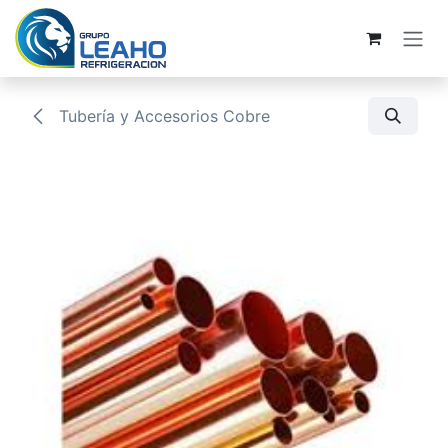
Ir al contenido
Tubería y Accesorios Cobre