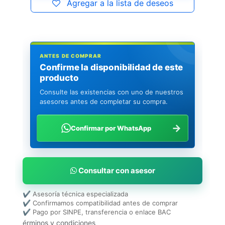
Agregar a la lista de deseos
ANTES DE COMPRAR
Confirme la disponibilidad de este
producto
Consulte las existencias con uno de nuestros
asesores antes de completar su compra.
→
Confirmar por WhatsApp
Consultar con asesor
✔ Asesoría técnica especializada
✔ Confirmamos compatibilidad antes de comprar
✔ Pago por SINPE, transferencia o enlace BAC
érminos y condiciones