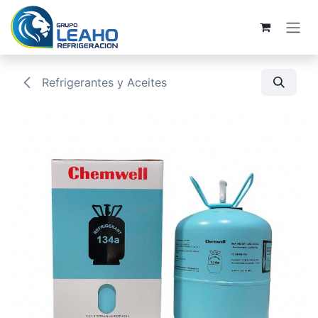
Ir al contenido
Refrigerantes y Aceites