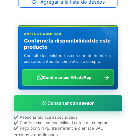
Agregar a la lista de deseos
ANTES DE COMPRAR
Confirme la disponibilidad de este
producto
Consulte las existencias con uno de nuestros
asesores antes de completar su compra.
→
Confirmar por WhatsApp
Consultar con asesor
✔ Asesoría técnica especializada
✔ Confirmamos compatibilidad antes de comprar
✔ Pago por SINPE, transferencia o enlace BAC
érminos y condiciones