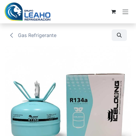
Ir al contenido
Gas Refrigerante