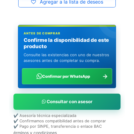
Agregar a la lista de deseos
ANTES DE COMPRAR
Confirme la disponibilidad de este
producto
Consulte las existencias con uno de nuestros
asesores antes de completar su compra.
→
Confirmar por WhatsApp
Consultar con asesor
✔ Asesoría técnica especializada
✔ Confirmamos compatibilidad antes de comprar
✔ Pago por SINPE, transferencia o enlace BAC
érminos y condiciones