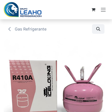
Ir al contenido
Gas Refrigerante