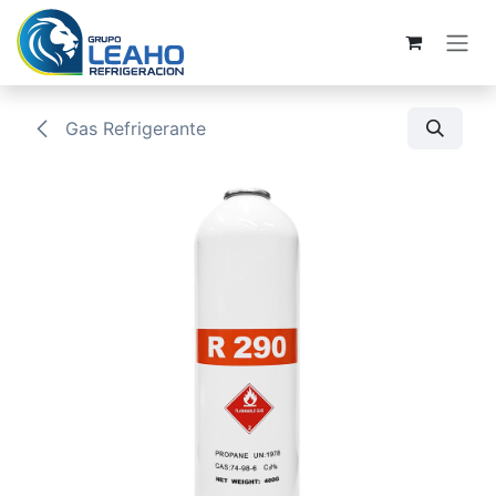
Ir al contenido
Gas Refrigerante