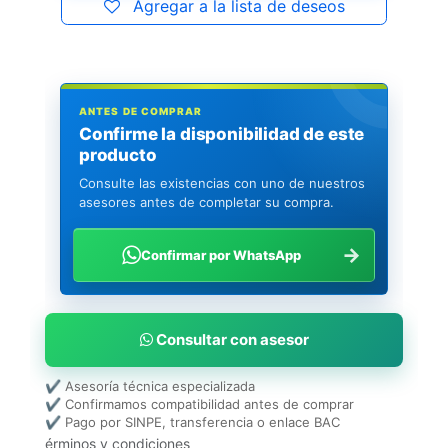
Agregar a la lista de deseos
ANTES DE COMPRAR
Confirme la disponibilidad de este
producto
Consulte las existencias con uno de nuestros
asesores antes de completar su compra.
→
Confirmar por WhatsApp
Consultar con asesor
✔ Asesoría técnica especializada
✔ Confirmamos compatibilidad antes de comprar
✔ Pago por SINPE, transferencia o enlace BAC
érminos y condiciones