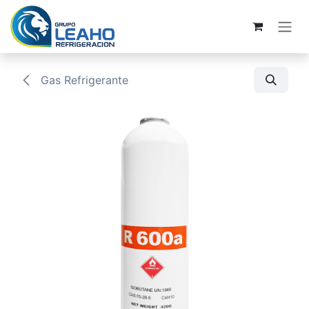
Ir al contenido
Gas Refrigerante