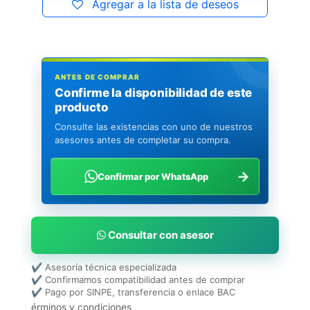
Agregar a la lista de deseos
ANTES DE COMPRAR
Confirme la disponibilidad de este
producto
Consulte las existencias con uno de nuestros
asesores antes de completar su compra.
→
Confirmar por WhatsApp
Consultar con asesor
✔ Asesoría técnica especializada
✔ Confirmamos compatibilidad antes de comprar
✔ Pago por SINPE, transferencia o enlace BAC
érminos y condiciones