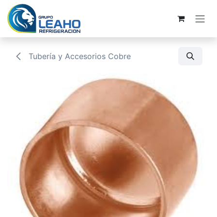
Ir al contenido
Tubería y Accesorios Cobre