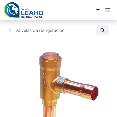
Ir al contenido
Válvulas de refrigeración