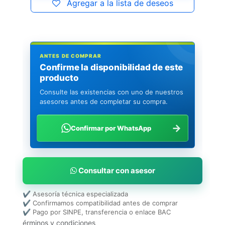
Agregar a la lista de deseos
ANTES DE COMPRAR
Confirme la disponibilidad de este
producto
Consulte las existencias con uno de nuestros
asesores antes de completar su compra.
→
Confirmar por WhatsApp
Consultar con asesor
✔ Asesoría técnica especializada
✔ Confirmamos compatibilidad antes de comprar
✔ Pago por SINPE, transferencia o enlace BAC
érminos y condiciones