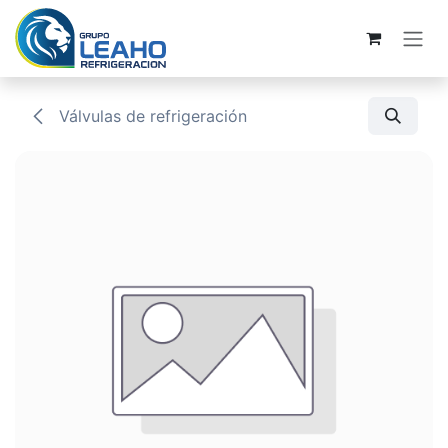
Ir al contenido
Válvulas de refrigeración