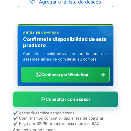
Agregar a la lista de deseos
ANTES DE COMPRAR
Confirme la disponibilidad de este
producto
Consulte las existencias con uno de nuestros
asesores antes de completar su compra.
→
Confirmar por WhatsApp
Consultar con asesor
✔ Asesoría técnica especializada
✔ Confirmamos compatibilidad antes de comprar
✔ Pago por SINPE, transferencia o enlace BAC
érminos y condiciones