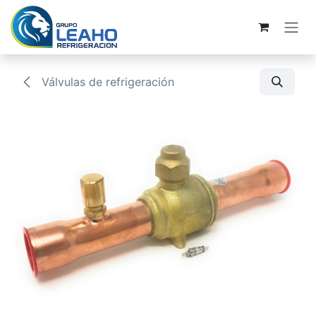
Ir al contenido
Válvulas de refrigeración