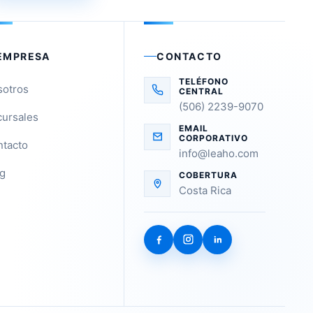
EMPRESA
CONTACTO
TELÉFONO
sotros
CENTRAL
(506) 2239-9070
ursales
EMAIL
CORPORATIVO
tacto
info@leaho.com
g
COBERTURA
Costa Rica