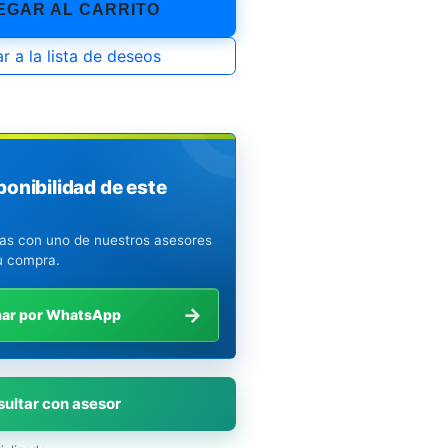
GAR AL CARRITO
r a la lista de deseos
ponibilidad de este
ias con uno de nuestros asesores
u compra.
→
mar por WhatsApp
ultar con asesor