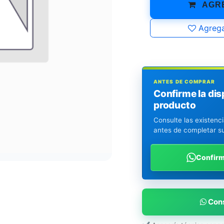
AGRE
Agrega
ANTES DE COMPRAR
Confirme la dis
producto
Consulte las existenc
antes de completar s
Confir
Cons