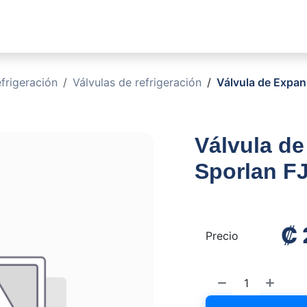
sotros
Soluciones
Productos
Sucursales
Blog
rigeración
Válvulas de refrigeración
Válvula de Expan
Válvula de
Sporlan FJ
₡
Precio