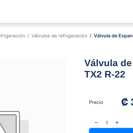
sotros
Soluciones
Productos
Sucursales
Blog
rigeración
Válvulas de refrigeración
Válvula de Expan
Válvula de
TX2 R-22
₡
Precio