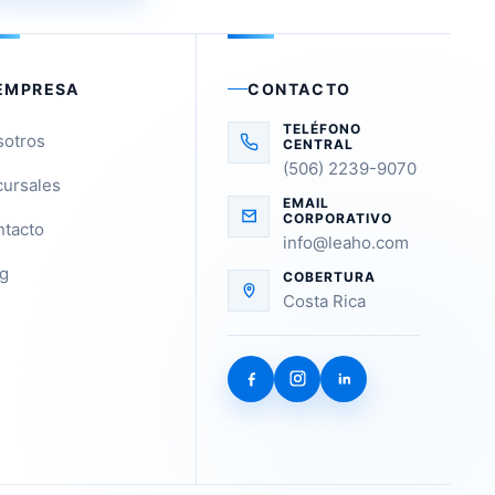
EMPRESA
CONTACTO
TELÉFONO
sotros
CENTRAL
(506) 2239-9070
ursales
EMAIL
CORPORATIVO
tacto
info@leaho.com
g
COBERTURA
Costa Rica