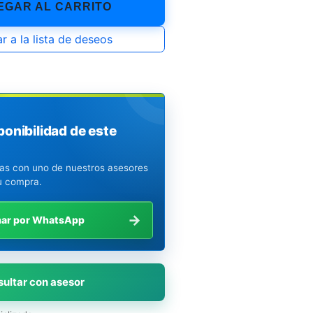
GAR AL CARRITO
r a la lista de deseos
ponibilidad de este
ias con uno de nuestros asesores
u compra.
→
mar por WhatsApp
ultar con asesor