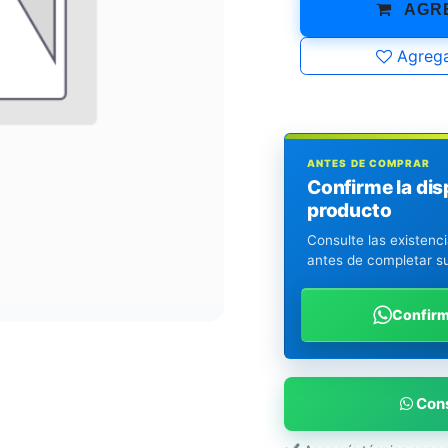
AGRE
Agrega
ANTES DE COMPRAR
Confirme la dis
producto
Consulte las existenc
antes de completar s
Confir
Cons