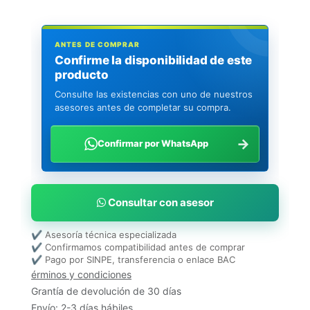
ANTES DE COMPRAR
Confirme la disponibilidad de este
producto
Consulte las existencias con uno de nuestros
asesores antes de completar su compra.
→
Confirmar por WhatsApp
Consultar con asesor
✔ Asesoría técnica especializada
✔ Confirmamos compatibilidad antes de comprar
✔ Pago por SINPE, transferencia o enlace BAC
érminos y condiciones
Grantía de devolución de 30 días
Envío: 2-3 días hábiles