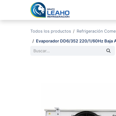
Ir al contenido
Inicio
No
Todos los productos
Refrigeración Comerc
Evaporador DD6/352 220/1/60Hz Baja A