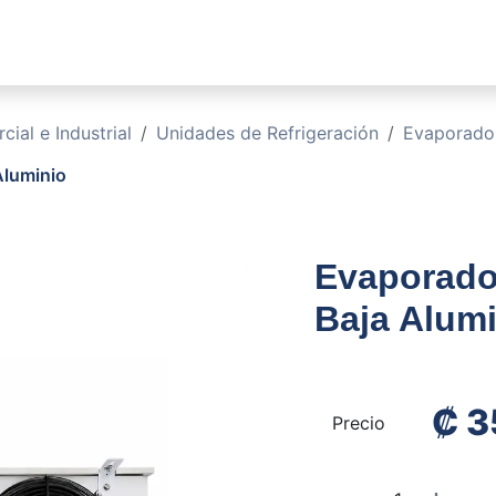
sotros
Soluciones
Productos
Sucursales
Blog
ial e Industrial
Unidades de Refrigeración
Evaporado
luminio
Evaporado
Baja Alum
₡
3
Precio