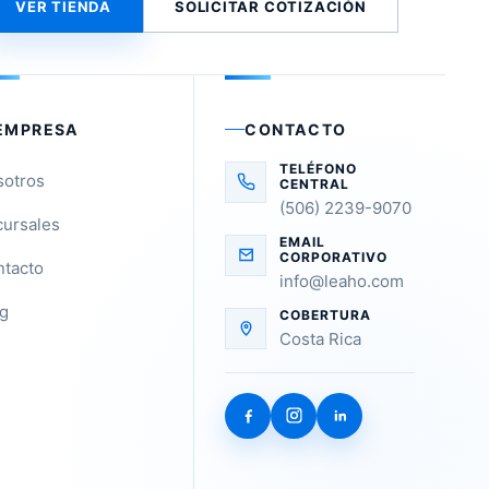
VER TIENDA
SOLICITAR COTIZACIÓN
EMPRESA
CONTACTO
TELÉFONO
sotros
CENTRAL
(506) 2239-9070
ursales
EMAIL
CORPORATIVO
tacto
info@leaho.com
g
COBERTURA
Costa Rica