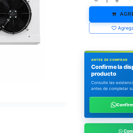
AGRE
Agrega
ANTES DE COMPRAR
Confirme la dis
producto
Consulte las existenc
antes de completar s
Confir
Cons