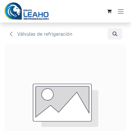
Ir al contenido
Válvulas de refrigeración