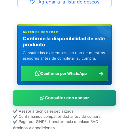
Agregar a la lista de deseos
ANTES DE COMPRAR
Confirme la disponibilidad de este
producto
Consulte las existencias con uno de nuestros
asesores antes de completar su compra.
→
Confirmar por WhatsApp
Consultar con asesor
✔ Asesoría técnica especializada
✔ Confirmamos compatibilidad antes de comprar
✔ Pago por SINPE, transferencia o enlace BAC
érminos y condiciones