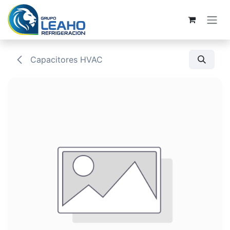
Ir al contenido
Capacitores HVAC