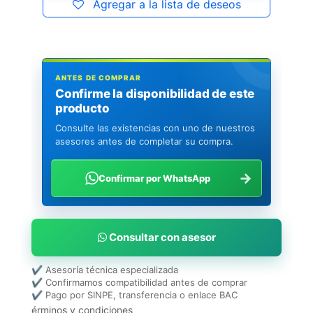
Agregar a la lista de deseos
ANTES DE COMPRAR
Confirme la disponibilidad de este
producto
Consulte las existencias con uno de nuestros
asesores antes de completar su compra.
→
Confirmar por WhatsApp
Consultar con asesor
✔ Asesoría técnica especializada
✔ Confirmamos compatibilidad antes de comprar
✔ Pago por SINPE, transferencia o enlace BAC
érminos y condiciones