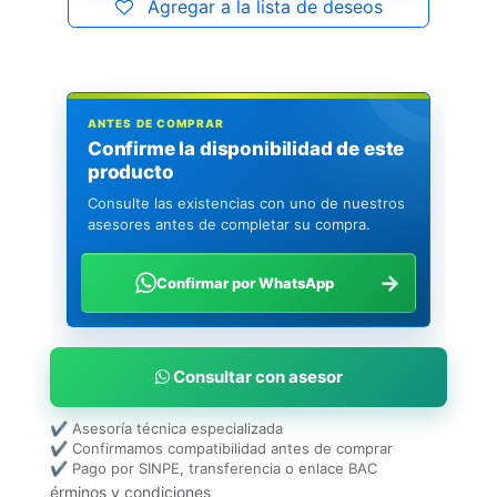
Agregar a la lista de deseos
ANTES DE COMPRAR
Confirme la disponibilidad de este
producto
Consulte las existencias con uno de nuestros
asesores antes de completar su compra.
→
Confirmar por WhatsApp
Consultar con asesor
✔ Asesoría técnica especializada
✔ Confirmamos compatibilidad antes de comprar
✔ Pago por SINPE, transferencia o enlace BAC
érminos y condiciones