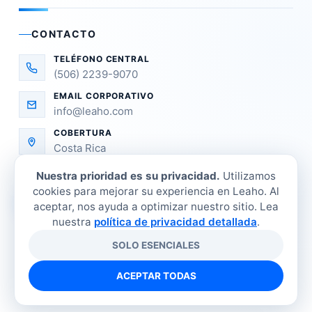
CONTACTO
TELÉFONO CENTRAL
(506) 2239-9070
EMAIL CORPORATIVO
info@leaho.com
COBERTURA
Costa Rica
Nuestra prioridad es su privacidad.
Utilizamos
cookies para mejorar su experiencia en Leaho. Al
aceptar, nos ayuda a optimizar nuestro sitio. Lea
nuestra
política de privacidad detallada
.
SOLO ESENCIALES
©
2026
LEAHO Refrigeración Industrial. Todos los
derechos reservados.
ACEPTAR TODAS
Tienda
Sucursales
Contacto
Política de privacidad
Términos y condiciones