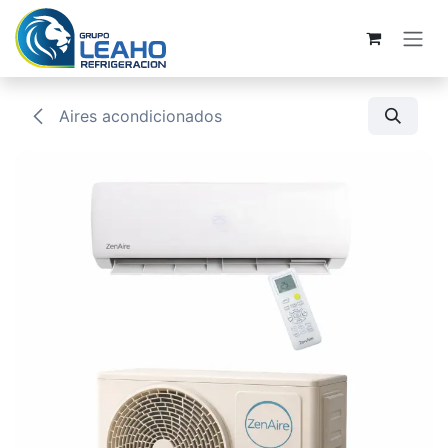
Ir al contenido
Aires acondicionados