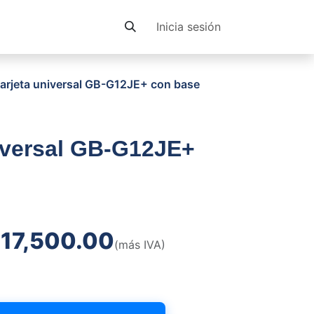
Contacto
Inicia sesión
arjeta universal GB-G12JE+ con base
iversal GB-G12JE+
₡
17,500.00
(más IVA)