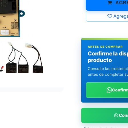
AGRE
Agrega
ANTES DE COMPRAR
Confirme la dis
producto
Consulte las existenc
antes de completar s
Confir
Cons