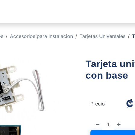
sotros
Soluciones
Productos
Sucursales
Blog
os
Accesorios para Instalación
Tarjetas Universales
T
Tarjeta un
con base
Precio