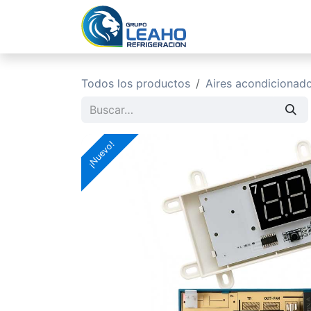
Ir al contenido
Inicio
No
Todos los productos
Aires acondicionad
¡Nuevo!