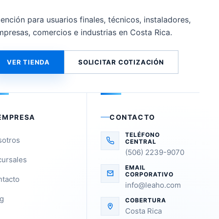
ención para usuarios finales, técnicos, instaladores,
mpresas, comercios e industrias en Costa Rica.
VER TIENDA
SOLICITAR COTIZACIÓN
EMPRESA
CONTACTO
TELÉFONO
sotros
CENTRAL
(506) 2239-9070
ursales
EMAIL
CORPORATIVO
tacto
info@leaho.com
g
COBERTURA
Costa Rica