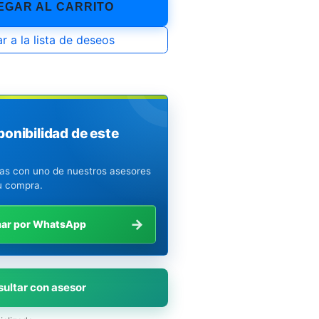
GAR AL CARRITO
r a la lista de deseos
ponibilidad de este
ias con uno de nuestros asesores
u compra.
→
mar por WhatsApp
ultar con asesor