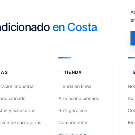
At
e
ondicionado
en Costa
EAS
TIENDA
ración industrial
Tienda en línea
No
condicionado
Aire acondicionado
Suc
tos y accesorios
Refrigeración
Con
ción de carrocerías
Componentes
Blo
Herramientas