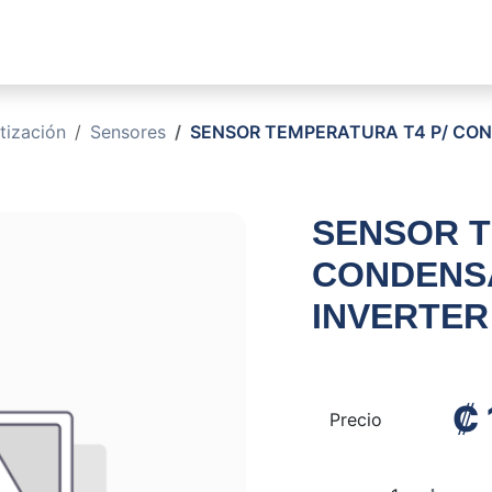
sotros
Soluciones
Productos
Sucursales
Blog
tización
Sensores
SENSOR TEMPERATURA T4 P/ CON
SENSOR T
CONDENSA
INVERTER
₡
Precio