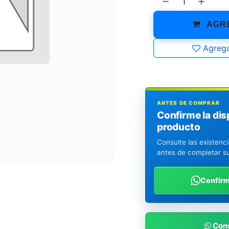
AGRE
Agrega
ANTES DE COMPRAR
Confirme la dis
producto
Consulte las existenc
antes de completar s
Confir
Cons