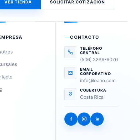
VER TIENDA
SOLICITAR COTIZACIÓN
EMPRESA
CONTACTO
TELÉFONO
sotros
CENTRAL
(506) 2239-9070
ursales
EMAIL
CORPORATIVO
tacto
info@leaho.com
g
COBERTURA
Costa Rica