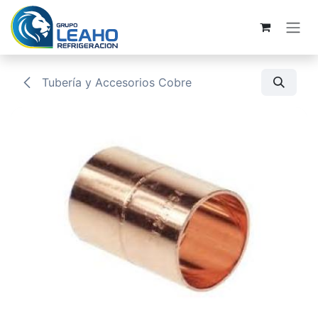
Ir al contenido
Tubería y Accesorios Cobre