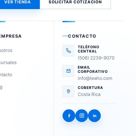
VER TIENDA
SOLICITAR COTIZACIÓN
EMPRESA
CONTACTO
TELÉFONO
sotros
CENTRAL
(506) 2239-9070
ursales
EMAIL
CORPORATIVO
tacto
info@leaho.com
g
COBERTURA
Costa Rica