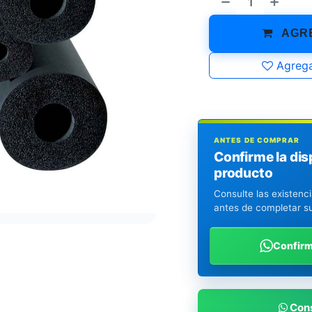
AGRE
Agrega
ANTES DE COMPRAR
Confirme la dis
producto
Consulte las existenc
antes de completar s
Confir
Cons