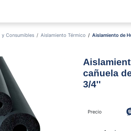
sotros
Soluciones
Productos
Sucursales
Blog
o y Consumibles
Aislamiento Térmico
Aislamiento de Hu
Aislamient
cañuela de
3/4''
Precio