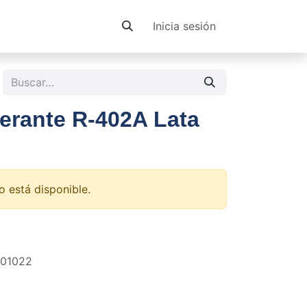
Contacto
Inicia sesión
erante R-402A Lata
o está disponible.
701022