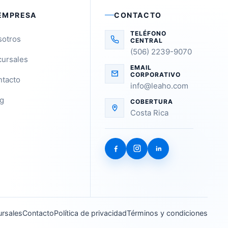
EMPRESA
CONTACTO
TELÉFONO
sotros
CENTRAL
(506) 2239-9070
ursales
EMAIL
CORPORATIVO
tacto
info@leaho.com
g
COBERTURA
Costa Rica
rsales
Contacto
Política de privacidad
Términos y condiciones