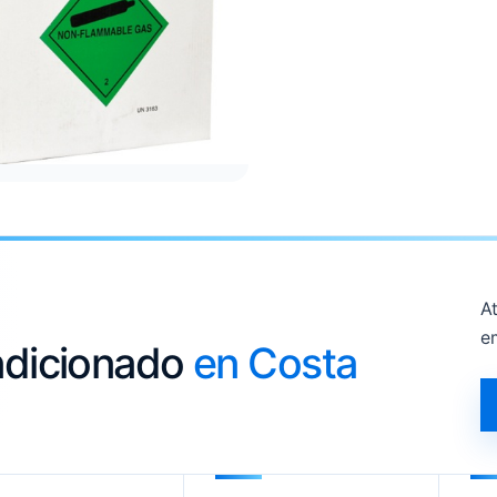
At
e
ondicionado
en Costa