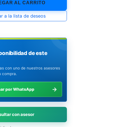
GAR AL CARRITO
r a la lista de deseos
ponibilidad de este
ias con uno de nuestros asesores
u compra.
→
mar por WhatsApp
ultar con asesor