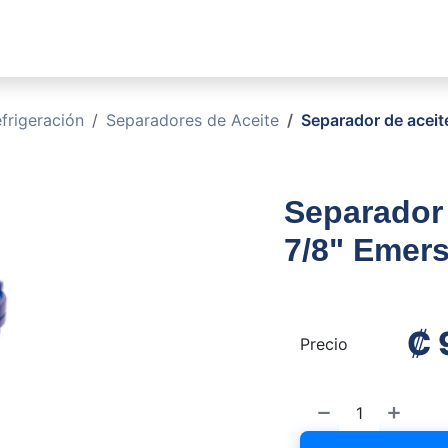
sotros
Soluciones
Productos
Sucursales
Blog
rigeración
Separadores de Aceite
Separador de aceit
Separador 
7/8" Emer
₡
Precio