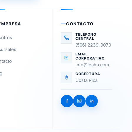
EMPRESA
CONTACTO
TELÉFONO
sotros
CENTRAL
(506) 2239-9070
ursales
EMAIL
CORPORATIVO
tacto
info@leaho.com
g
COBERTURA
Costa Rica