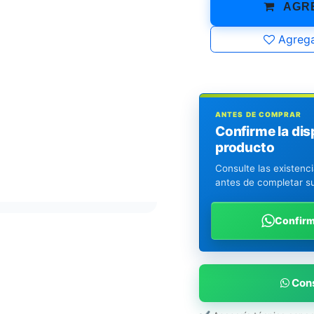
AGRE
Agrega
ANTES DE COMPRAR
Confirme la dis
producto
Consulte las existenc
antes de completar s
Confir
Cons