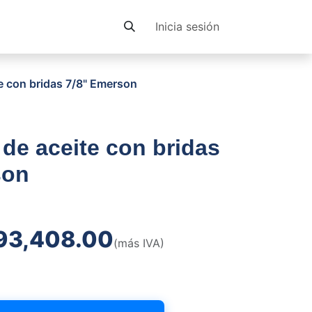
Contacto
Inicia sesión
e con bridas 7/8" Emerson
de aceite con bridas
son
93,408.00
(más IVA)