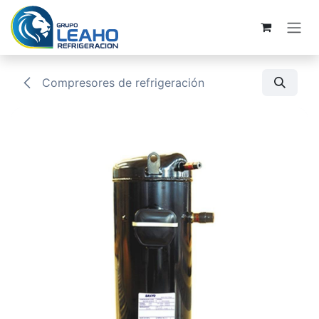
Ir al contenido
Compresores de refrigeración