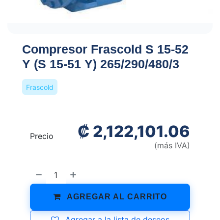
Compresor Frascold S 15-52
Y (S 15-51 Y) 265/290/480/3
Frascold
₡
2,122,101.06
Precio
(más IVA)
AGREGAR AL CARRITO
Agregar a la lista de deseos