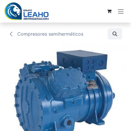
Ir al contenido
Compresores semiherméticos